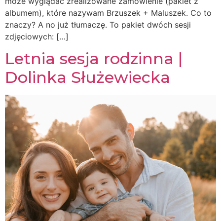
może wyglądać zrealizowane zamówienie (pakiet z
albumem), które nazywam Brzuszek + Maluszek. Co to
znaczy? A no już tłumaczę. To pakiet dwóch sesji
zdjęciowych: […]
Letnia sesja rodzinna |
Dolinka Służewiecka