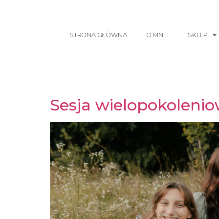
STRONA GŁÓWNA
O MNIE
SKLEP
Sesja wielopokolenio