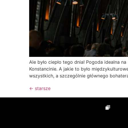
Ale było ciepło tego dnia! Pogoda idealna na
Konstancinie. A jakie to było międzykulturowe 
wszystkich, a szczególnie głównego bohatera
←
starsze