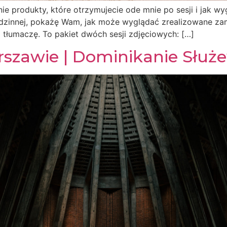
nie produkty, które otrzymujecie ode mnie po sesji i jak wy
rodzinnej, pokażę Wam, jak może wyglądać zrealizowane z
 tłumaczę. To pakiet dwóch sesji zdjęciowych: […]
rszawie | Dominikanie Służ