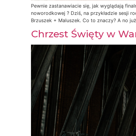
Pewnie zastanawiacie się, jak wyglądają final
noworodkowej ? Dziś, na przykładzie sesji 
Brzuszek + Maluszek. Co to znaczy? A no już
Chrzest Święty w Wa