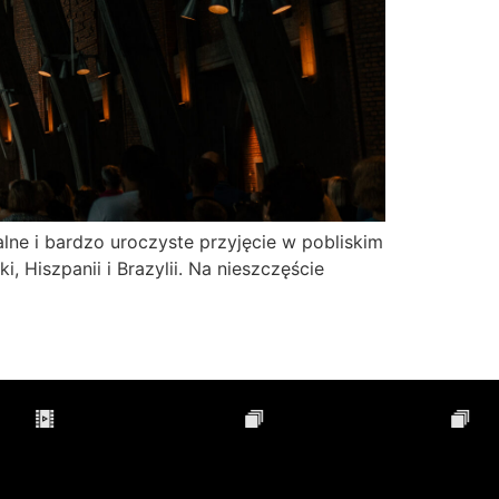
lne i bardzo uroczyste przyjęcie w pobliskim
, Hiszpanii i Brazylii. Na nieszczęście