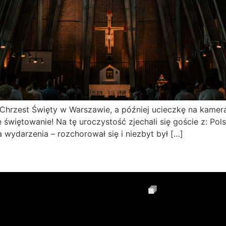
 Chrzest Święty w Warszawie, a później ucieczkę na kamera
świętowanie! Na tę uroczystość zjechali się goście z: Polski
 wydarzenia – rozchorował się i niezbyt był […]