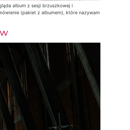
gląda album z sesji brzuszkowej i
amówienie (pakiet z albumem), które nazywam
ew