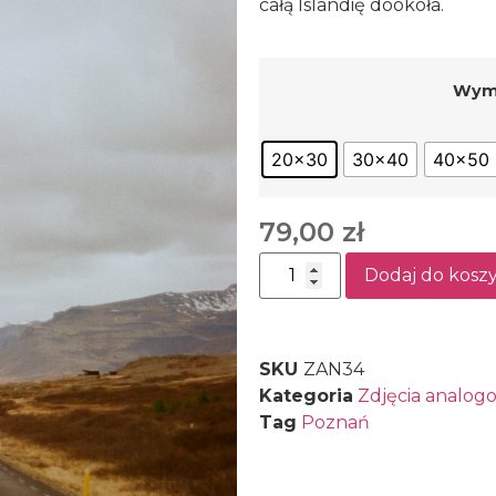
całą Islandię dookoła.
Wymi
20x30
30x40
40x50
79,00
zł
Dodaj do kosz
SKU
ZAN34
Kategoria
Zdjęcia analog
Tag
Poznań