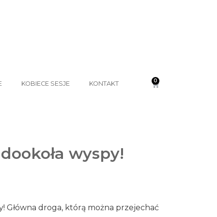
0
E
KOBIECE SESJE
KONTAKT
” dookoła wyspy!
py! Główna droga, którą można przejechać