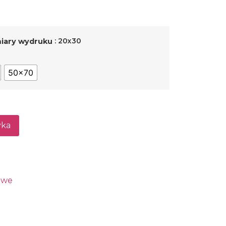
: 20x30
ary wydruku
50x70
yka
owe