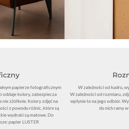
ficzny
Roz
nalnym papierze fotograficznym
W zależności od kadru, w
b oddaje kolory, zabezpiecza
W zależności od rozmiaru, zdję
 nie zżółknie. Kolory zdjęć na
wpłynie to na jego odbiór. W
ości z powodu różnic, które są
do nich ramy w
tkie wydruki są matowe. Do
ksze: papier LUSTER