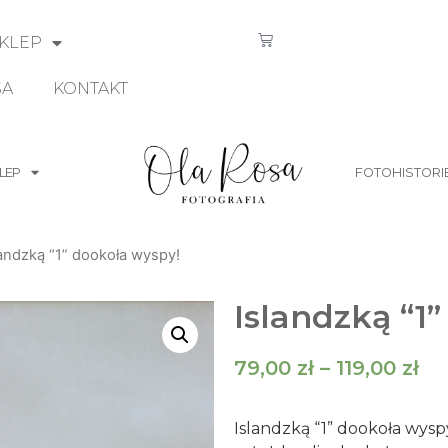
KLEP
SA
KONTAKT
LEP
FOTOHISTORI
landzką “1” dookoła wyspy!
Islandzką “1
79,00
zł
–
119,00
zł
Islandzką “1” dookoła wys