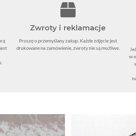
Zwroty i reklamacje
órą
Proszę o przemyślany zakup. Każde zdjęcie jest
jest
drukowane na zamówienie, zwroty nie są możliwe.
Je
w o
m.
na