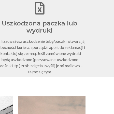
Uszkodzona paczka lub
wydruki
śli zauważysz uszkodzenie tuby/paczki, otwórz ją
becności kuriera, sporządź raport do reklamacji i
skontaktuj się ze mną. Jeśli zamówione wydruki
będą uszkodzone (porysowane, uszkodzone
rożniki itp.) zrób zdjęcia i wyślij je mi mailowo –
zajmę się tym.