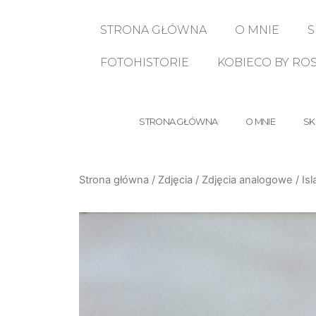
STRONA GŁÓWNA
O MNIE
S
FOTOHISTORIE
KOBIECO BY RO
STRONA GŁÓWNA
O MNIE
SK
Strona główna
/
Zdjęcia
/
Zdjęcia analogowe
/ Is