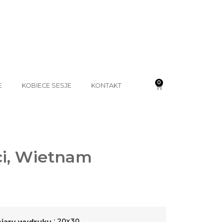
0
E
KOBIECE SESJE
KONTAKT
ci, Wietnam
: 20x30
ary wydruku