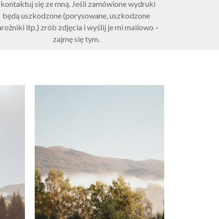
skontaktuj się ze mną. Jeśli zamówione wydruki
będą uszkodzone (porysowane, uszkodzone
rożniki itp.) zrób zdjęcia i wyślij je mi mailowo –
zajmę się tym.