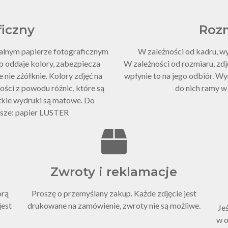
ficzny
Roz
nalnym papierze fotograficznym
W zależności od kadru, w
b oddaje kolory, zabezpiecza
W zależności od rozmiaru, zdję
 nie zżółknie. Kolory zdjęć na
wpłynie to na jego odbiór. W
ości z powodu różnic, które są
do nich ramy w
tkie wydruki są matowe. Do
ksze: papier LUSTER
Zwroty i reklamacje
órą
Proszę o przemyślany zakup. Każde zdjęcie jest
jest
drukowane na zamówienie, zwroty nie są możliwe.
Je
w o