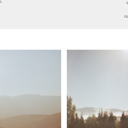
m.
na