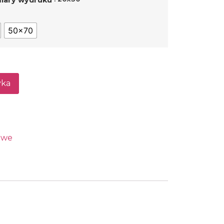
50x70
yka
owe