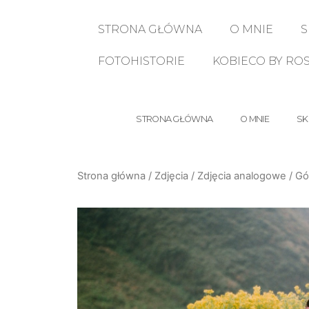
STRONA GŁÓWNA
O MNIE
S
FOTOHISTORIE
KOBIECO BY RO
STRONA GŁÓWNA
O MNIE
SK
Strona główna
/
Zdjęcia
/
Zdjęcia analogowe
/ Gó