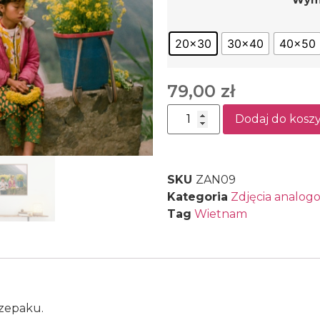
20x30
30x40
40x50
79,00
zł
Dodaj do kosz
SKU
ZAN09
Kategoria
Zdjęcia analog
Tag
Wietnam
rzepaku.