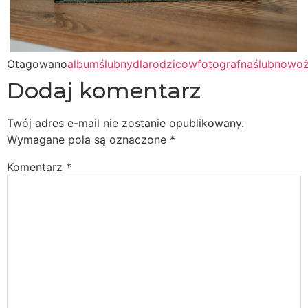
Otagowano
albumślubny
dlarodzicow
fotografnaślub
nowoż
Dodaj komentarz
Twój adres e-mail nie zostanie opublikowany.
Wymagane pola są oznaczone
*
Komentarz
*