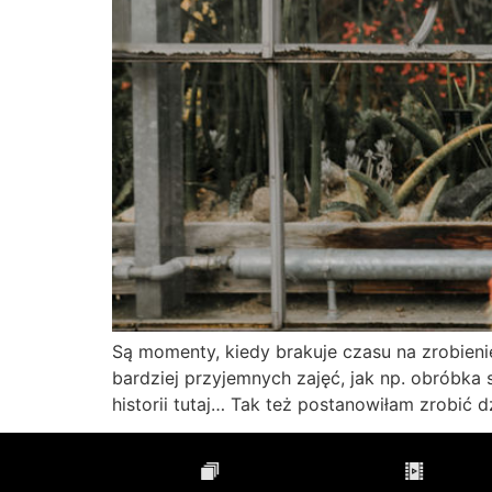
Są momenty, kiedy brakuje czasu na zrobieni
bardziej przyjemnych zajęć, jak np. obróbka 
historii tutaj… Tak też postanowiłam zrobić d