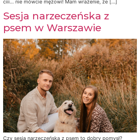
ciii… nie mówcie mężowi! Mam wrażenie, że […]
Sesja narzeczeńska z
psem w Warszawie
Czy sesja narzeczeńska z psem to dobry pomysł?