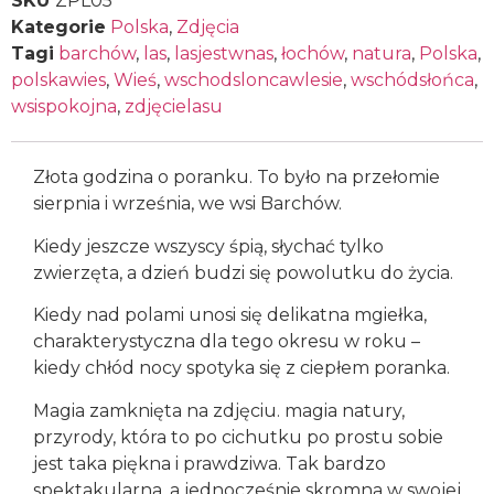
SKU
ZPL05
Kategorie
Polska
,
Zdjęcia
Tagi
barchów
,
las
,
lasjestwnas
,
łochów
,
natura
,
Polska
,
polskawies
,
Wieś
,
wschodsloncawlesie
,
wschódsłońca
,
wsispokojna
,
zdjęcielasu
Złota godzina o poranku. To było na przełomie
sierpnia i września, we wsi Barchów.
Kiedy jeszcze wszyscy śpią, słychać tylko
zwierzęta, a dzień budzi się powolutku do życia.
Kiedy nad polami unosi się delikatna mgiełka,
charakterystyczna dla tego okresu w roku –
kiedy chłód nocy spotyka się z ciepłem poranka.
Magia zamknięta na zdjęciu. magia natury,
przyrody, która to po cichutku po prostu sobie
jest taka piękna i prawdziwa. Tak bardzo
spektakularna, a jednocześnie skromna w swojej