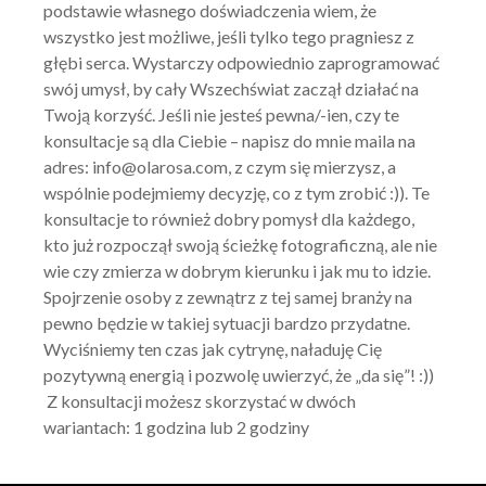
podstawie własnego doświadczenia wiem, że
wszystko jest możliwe, jeśli tylko tego pragniesz z
głębi serca. Wystarczy odpowiednio zaprogramować
swój umysł, by cały Wszechświat zaczął działać na
Twoją korzyść.
Jeśli nie jesteś pewna/-ien, czy te
konsultacje są dla Ciebie – napisz do mnie maila na
adres: info@olarosa.com, z czym się mierzysz, a
wspólnie podejmiemy decyzję, co z tym zrobić :)).
Te
konsultacje to również dobry pomysł dla każdego,
kto już rozpoczął swoją ścieżkę fotograficzną, ale nie
wie czy zmierza w dobrym kierunku i jak mu to idzie.
Spojrzenie osoby z zewnątrz z tej samej branży na
pewno będzie w takiej sytuacji bardzo przydatne.
Wyciśniemy ten czas jak cytrynę, naładuję Cię
pozytywną energią i pozwolę uwierzyć, że „da się”! :))
Z konsultacji możesz skorzystać w dwóch
wariantach: 1 godzina lub 2 godziny