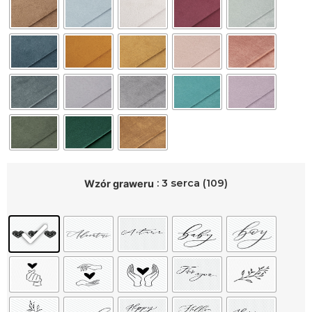
: 3 serca (109)
Wzór graweru