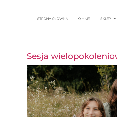
STRONA GŁÓWNA
O MNIE
SKLEP
Sesja wielopokolenio