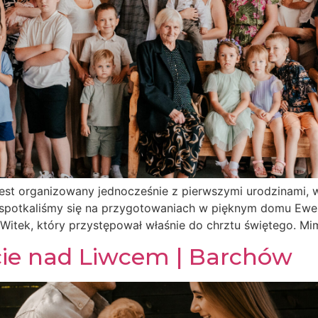
zest organizowany jednocześnie z pierwszymi urodzinami,
spotkaliśmy się na przygotowaniach w pięknym domu Ewel
 Witek, który przystępował właśnie do chrztu świętego. Mi
cie nad Liwcem | Barchów