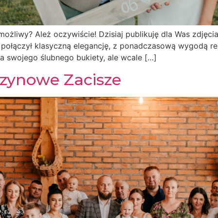
żliwy? Ależ oczywiście! Dzisiaj publikuję dla Was zdjęcia 
dy połączył klasyczną elegancję, z ponadczasową wygodą r
 swojego ślubnego bukiety, ale wcale […]
czynowe Zacisze